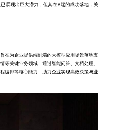
虽已展现出巨大潜力，但其在B端的成功落地，关
系旨在为企业提供端到端的大模型应用场景落地支
舆情等关键业务领域，通过智能问答、文档处理、
流程编排等核心能力，助力企业实现高效决策与业