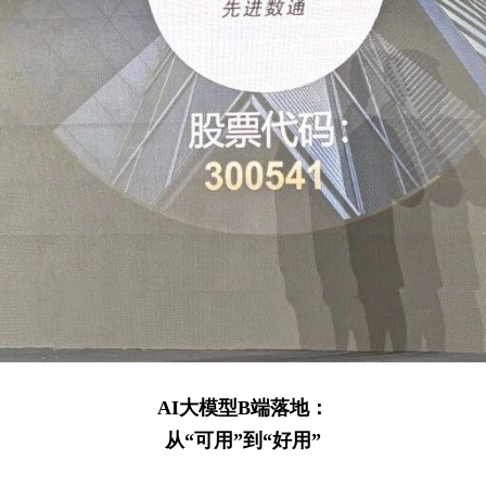
AI大模型B端落地：
从“可用”到“好用”