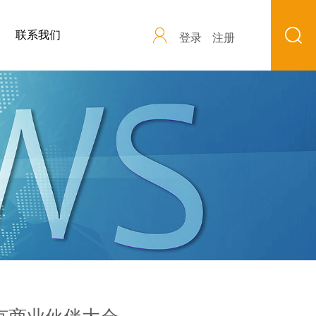
联系我们
登录
注册