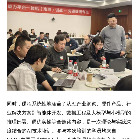
同时，课程系统性地涵盖了从AI产业洞察、硬件产品、行
业解决方案到智能体开发、数据工程及大模型与小模型的
推理部署、调优实操等全链路内容，是一次理论与实践深
度结合的AI技术培训。参与本次培训的学员均来自