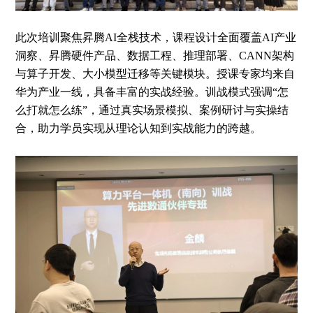
此次培训聚焦昇腾AI全栈技术，课程设计全面覆盖AI产业
洞察、昇腾硬件产品、数据工程、推理部署、CANN架构
与算子开发、大小模型迁移等关键模块。授课专家均来自
华为产业一线，具备丰富的实战经验。训战模式强调“怎
么打就怎么练”，通过真实场景模拟、案例研讨与实操结
合，助力学员实现从理论认知到实战能力的跨越。